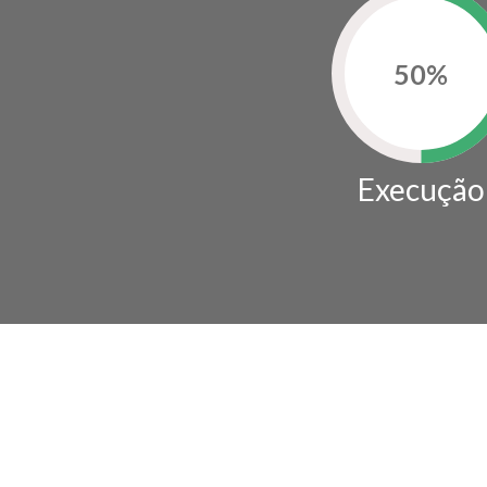
50
%
Execução