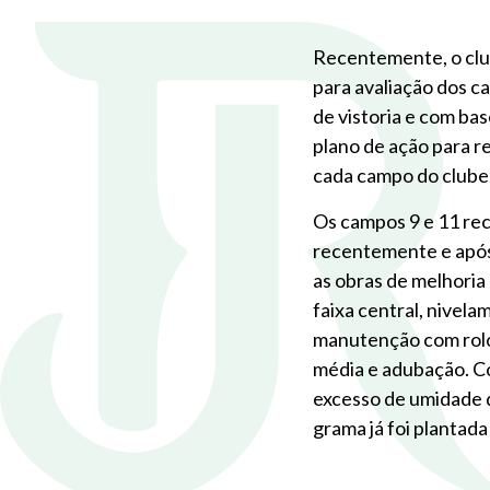
Recentemente, o clu
para avaliação dos c
de vistoria e com ba
plano de ação para 
cada campo do clube
Os campos 9 e 11 re
recentemente e após 
as obras de melhoria
faixa central, nivel
manutenção com rolo
média e adubação. Co
excesso de umidade 
grama já foi plantad