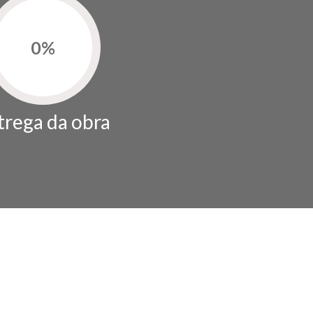
0
%
trega da obra